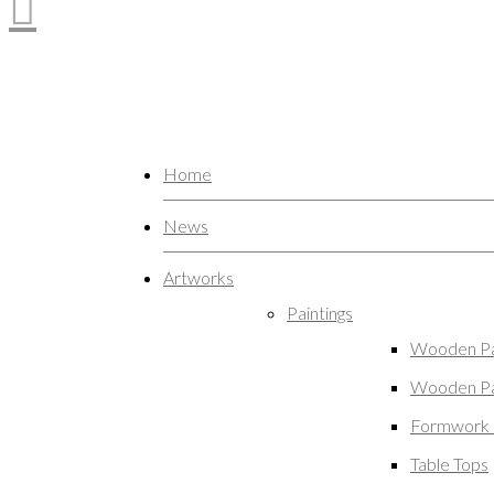
Home
News
Artworks
Paintings
Wooden Pa
Wooden Pa
Formwork 
Table Tops