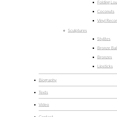
Folding Lo
Coconuts
Vinyl Reco
Sculptures
Stylites
Bronze Ba
Bronzes
Lipsticks
Biography
Texts
Video
Contact