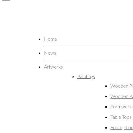
Home
News
Artworks
Paintings
Wooden Pa
Wooden Pa
Formwork 
Table Tops
Folding Lo