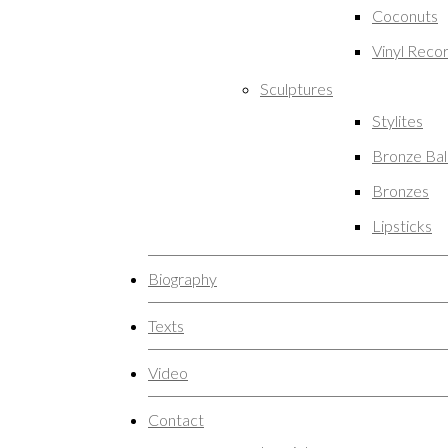
Coconuts
Vinyl Reco
Sculptures
Stylites
Bronze Ba
Bronzes
Lipsticks
Biography
Texts
Video
Contact