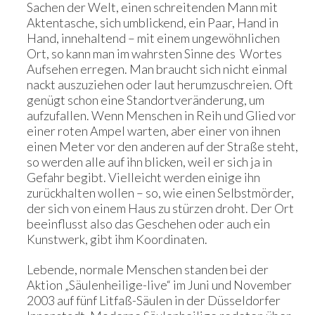
Sachen der Welt, einen schreitenden Mann mit
Aktentasche, sich umblickend, ein Paar, Hand in
Hand, innehaltend – mit einem ungewöhnlichen
Ort, so kann man im wahrsten Sinne des Wortes
Aufsehen erregen. Man braucht sich nicht einmal
nackt auszuziehen oder laut herumzuschreien. Oft
genügt schon eine Standortveränderung, um
aufzufallen. Wenn Menschen in Reih und Glied vor
einer roten Ampel warten, aber einer von ihnen
einen Meter vor den anderen auf der Straße steht,
so werden alle auf ihn blicken, weil er sich ja in
Gefahr begibt. Vielleicht werden einige ihn
zurückhalten wollen – so, wie einen Selbstmörder,
der sich von einem Haus zu stürzen droht. Der Ort
beeinflusst also das Geschehen oder auch ein
Kunstwerk, gibt ihm Koordinaten.
Lebende, normale Menschen standen bei der
Aktion „Säulenheilige-live“ im Juni und November
2003 auf fünf Litfaß-Säulen in der Düsseldorfer