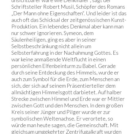
unsichtbarer wäre wie Denkmäler“, sagt der
Schriftsteller Robert Musil, Schöpfer des Romans
„Der Mann ohne Eigenschaften“. Und leider ist das
auch oft das Schicksal der zeitgenössischen Kunst-
Produktion. Ein lebendes Denkmal aber kann man
nur schwer ignorieren. Symeon, dem
Säulenheiligen, ging es aber in seiner
Selbstbeschränkung nicht allein um
Selbsterfahrung in der Nachahmung Gottes. Es
war keine anmaßende Weltflucht in einen
persönlichen Elfenbeinturm zu Babel. Gerade
durch seine Entdeckung des Himmels, wurde er
auch zum Symbol für die Erde, zum Menschen an
sich, der sich auf seinem Präsentierteller dem
allmächtigen Himmelsgott darbietet. Auf halber
Strecke zwischen Himmel und Erde war er Mittler
zwischen Gott und den Menschen. In dem großen
Kreis seiner Jünger und Pilger wurde er zur
symbolischen Weltenachse. Er verortete, so
würde man heute sagen, die Gemeinschaft. Mit
gleichsam umgekehrter Zentrifugalkraft wurden