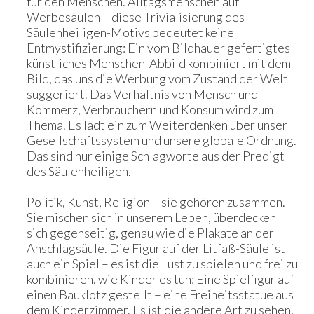
für den Menschen. Alltagsmenschen auf
Werbesäulen – diese Trivialisierung des
Säulenheiligen-Motivs bedeutet keine
Entmystifizierung: Ein vom Bildhauer gefertigtes
künstliches Menschen-Abbild kombiniert mit dem
Bild, das uns die Werbung vom Zustand der Welt
suggeriert. Das Verhältnis von Mensch und
Kommerz, Verbrauchern und Konsum wird zum
Thema. Es lädt ein zum Weiterdenken über unser
Gesellschaftssystem und unsere globale Ordnung.
Das sind nur einige Schlagworte aus der Predigt
des Säulenheiligen.
Politik, Kunst, Religion – sie gehören zusammen.
Sie mischen sich in unserem Leben, überdecken
sich gegenseitig, genau wie die Plakate an der
Anschlagsäule. Die Figur auf der Litfaß-Säule ist
auch ein Spiel – es ist die Lust zu spielen und frei zu
kombinieren, wie Kinder es tun: Eine Spielfigur auf
einen Bauklotz gestellt – eine Freiheitsstatue aus
dem Kinderzimmer. Es ist die andere Art zu sehen,