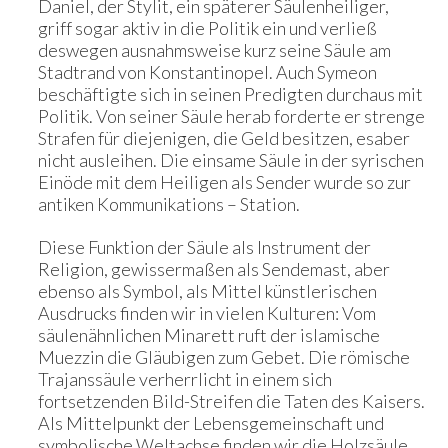
Daniel, der Stylit, ein späterer Säulenheiliger,
griff sogar aktiv in die Politik ein und verließ
deswegen ausnahmsweise kurz seine Säule am
Stadtrand von Konstantinopel. Auch Symeon
beschäftigte sich in seinen Predigten durchaus mit
Politik. Von seiner Säule herab forderte er strenge
Strafen für diejenigen, die Geld besitzen, esaber
nicht ausleihen. Die einsame Säule in der syrischen
Einöde mit dem Heiligen als Sender wurde so zur
antiken Kommunikations – Station.
Diese Funktion der Säule als Instrument der
Religion, gewissermaßen als Sendemast, aber
ebenso als Symbol, als Mittel künstlerischen
Ausdrucks finden wir in vielen Kulturen: Vom
säulenähnlichen Minarett ruft der islamische
Muezzin die Gläubigen zum Gebet. Die römische
Trajanssäule verherrlicht in einem sich
fortsetzenden Bild-Streifen die Taten des Kaisers.
Als Mittelpunkt der Lebensgemeinschaft und
symbolische Weltachse finden wir die Holzsäule,