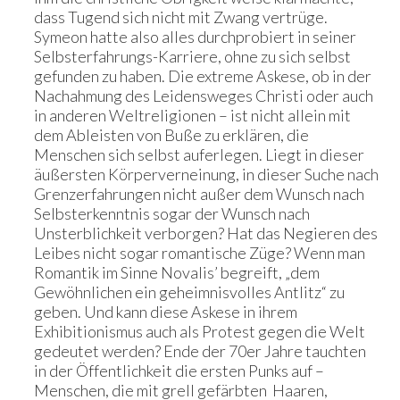
dass Tugend sich nicht mit Zwang vertrüge.
Symeon hatte also alles durchprobiert in seiner
Selbsterfahrungs-Karriere, ohne zu sich selbst
gefunden zu haben. Die extreme Askese, ob in der
Nachahmung des Leidensweges Christi oder auch
in anderen Weltreligionen – ist nicht allein mit
dem Ableisten von Buße zu erklären, die
Menschen sich selbst auferlegen. Liegt in dieser
äußersten Körperverneinung, in dieser Suche nach
Grenzerfahrungen nicht außer dem Wunsch nach
Selbsterkenntnis sogar der Wunsch nach
Unsterblichkeit verborgen? Hat das Negieren des
Leibes nicht sogar romantische Züge? Wenn man
Romantik im Sinne Novalis’ begreift, „dem
Gewöhnlichen ein geheimnisvolles Antlitz“ zu
geben. Und kann diese Askese in ihrem
Exhibitionismus auch als Protest gegen die Welt
gedeutet werden? Ende der 70er Jahre tauchten
in der Öffentlichkeit die ersten Punks auf –
Menschen, die mit grell gefärbten Haaren,