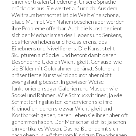
einer vertikalen Gliederung. Unsere Sprache
drückt das aus. Sie wertet auf und ab. Aus dem
Weltraum betrachtet ist die Welt eine schöne,
blaue Murmel. Von Nahem besehen aber werden
ihre Probleme offenbar. Auch die Kunst bedient
sich der Mechanismen des Hebens und Senkens,
des Hervorhebens und Fokussierens, des
Einebnens und Nivellierens. Die Kunst stellt
Skulpturen auf Sockel und betont damit deren
Besonderheit, deren Wichtigkeit. Genauso, wie
sie Bilder mit Goldrahmen behängt. Solcherart
präsentierte Kunst wird dadurch aber nicht
zwangsläufig besser. In gewisser Weise
funktionieren sogar Galerien und Museen wie
Sockel und Rahmen. Wie Schmuckvitrinen, ja wie
Schmetterlingskästen konservieren sie ihre
Kleinodien, denen sie zwar Wichtigkeit und
Kostbarkeit geben, deren Leben sie ihnen aber oft
genommen haben. Der Mensch an sich ist ja schon
ein vertikales Wesen. Das heißt, er dehnt sich
nach oben aus, wächst vom Kind zum Erwachsenen