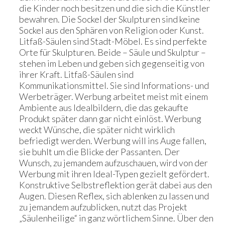
die Kinder noch besitzen und die sich die Künstler
bewahren. Die Sockel der Skulpturen sind keine
Sockel aus den Sphären von Religion oder Kunst.
Litfaß-Säulen sind Stadt-Möbel. Es sind perfekte
Orte für Skulpturen. Beide – Säule und Skulptur –
stehen im Leben und geben sich gegenseitig von
ihrer Kraft. Litfaß-Säulen sind
Kommunikationsmittel. Sie sind Informations- und
Werbeträger. Werbung arbeitet meist mit einem
Ambiente aus Idealbildern, die das gekaufte
Produkt später dann gar nicht einlöst. Werbung
weckt Wünsche, die später nicht wirklich
befriedigt werden. Werbung will ins Auge fallen,
sie buhlt um die Blicke der Passanten. Der
Wunsch, zu jemandem aufzuschauen, wird von der
Werbung mit ihren Ideal-Typen gezielt gefördert.
Konstruktive Selbstreflektion gerät dabei aus den
Augen. Diesen Reflex, sich ablenken zu lassen und
zu jemandem aufzublicken, nutzt das Projekt
„Säulenheilige“ in ganz wörtlichem Sinne. Über den