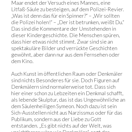
Maar endet der Versuch eines Mannes, eine
Litfaß-Säule zu besteigen, auf dem Polizei-Revier.
„Was ist denn das für ein Spinner?“ – „Wir sollten
die Polizei holen!“ – „Der ist betrunken, weißt Du.“
Das sind die Kommentare der Umstehenden in
dieser Kindergeschichte. Die Menschen spüren,
dass hier etwas nicht stimmt. Zwar sind sie an
spektakuläre Bilder und verrückte Geschichten
gewöhnt, aber dann nur aus dem Fernsehen oder
dem Kino.
Auch Kunst im öffentlichen Raum oder Denkmäler
sind nichts Besonderes für sie. Doch Figuren auf
Denkmälern sind normalerweise tot. Dass sich
hier einer schon zu Lebzeiten ein Denkmal schafft,
als lebende Skulptur, das ist das Ungewöhnliche an
dem Säulenheiligen Symeon. Noch dazu ist sein
Sich-Ausstellen nicht aus Narzissmus oder für das
Publikum, sondern aus der Liebe zu Gott
entstanden. „Es gibt nichts auf der Welt, was