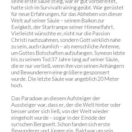
seine erste Säule stieg, war er gut vorbereitet,
hatte sich im Survivaltraining geübt. War gerüstet
für neue Erfahrungen, für das Abheben von dieser
Welt auf seiner Säule – seinem Balkon zur
Ewigkeit, der Startrampe seiner Himmelfahrt.
Vielleicht wünschte er, nicht nur die Passion
Christi nachzuahmen, sondern Gott wirklich nahe
zu sein, auch räumlich – als menschliche Antenne,
um Gottes Botschaften aufzufangen. Symeon lebte
bis zu seinem Tod 37 Jahre lang auf seiner Säule,
die er nur verließ, wenn ihm von seinen Anhängern
und Bewunderern eine größere gesponsert
wurde. Die letzte Säule war angeblich 20 Meter
hoch.
Das Paradoxe an diesem Aufsteiger der
Aussteiger war, dass er, der die Welt hinter oder
besser unter sich ließ, von der Welt wieder
eingeholt wurde – sogar in der Einöde der
syrischen Bergwelt. Schon fanden sich erste
Bewunderer und Jünger ein. Bald war um sein