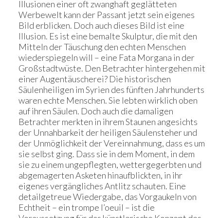
Illusionen einer oft zwanghaft geglätteten
Werbewelt kann der Passant jetzt sein eigenes
Bild erblicken. Doch auch dieses Bild ist eine
Illusion. Es ist eine bemalte Skulptur, die mit den
Mitteln der Täuschung den echten Menschen
wiederspiegeln will – eine Fata Morgana in der
Großstadtwüste. Den Betrachter hintergehen mit
einer Augentäuscherei? Die historischen
Säulenheiligen im Syrien des fünften Jahrhunderts
waren echte Menschen. Sie lebten wirklich oben
auf ihren Säulen. Doch auch die damaligen
Betrachter merkten in ihrem Staunen angesichts
der Unnahbarkeit der heiligen Säulensteher und
der Unmöglichkeit der Vereinnahmung, dass es um
sie selbst ging. Dass sie in dem Moment, in dem
sie zu einem ungepflegten, wettergegerbten und
abgemagerten Asketen hinaufblickten, in ihr
eigenes vergängliches Antlitz schauten. Eine
detailgetreue Wiedergabe, das Vorgaukeln von
Echtheit – ein trompe l’oeuil – ist die
Voraussetzung für das künstlerische Konzept des