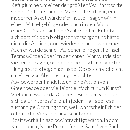
Refugium herum einer der größten Wallfahrtsorte
seiner Zeit entstanden. Man stelle sich vor, ein
moderner Asket würde sich heute – sagen wir in
einem Mittelgebirge oder auch in dem Vorort
einer Großstadt auf eine Säule stellen. Er ließe
sich dort mit dem Nötigsten versorgen und hätte
nicht die Absicht, dort wieder herunterzukommen.
Auch er würde schnell Aufsehen erregen. Fernseh-
Teams würden über ihn berichten. Man würde sich
vielleicht fragen, ob hier ein politisch motivierter
Hungerstreik begonnen habe. Ob es sich vielleicht
um einen von Abschiebung bedrohten
Asylbewerber handelte, um eine Aktion von
Greenpeace oder vielleicht einfach nur um Kunst?
Vielleicht würde das Guiness-Buch der Rekorde
sich dafür interessieren. In jedem Fall aber das
zuständige Ordnungsamt, weil wahrscheinlich der
öffentliche Versicherungsschutz oder
Besitzverhältnisse beeinträchtigt wären. In dem
Kinderbuch „Neue Punkte für das Sams“ von Paul