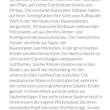
den Pfahl, auf vielen Dorfplätzen Asiens und
Afrikas. Die nordamerikanischen Indianer haben
auf ihren Totempfählen ihre Sicht vom Aufbau der
Welt in der Vertikale eines Baumstammes
dargestellt. Afrikanische Bildhauer nehmen den
Holzstamm, um aus ihm ihre Ahnen- und
Kultfiguren herauszuschnitzen. Der menschliche
Körper wird hier zur Säule, der
Baumstamm zum Menschen. In der griechischen
Antike werden kleine hohle Terrakotta-Säulen zu
stilisierten Darstellungen unbekannter
Gottheiten. Solche Röhren steckte man in den
Boden, um damit die Verbindung mit der
unterirdischen Gottheit herzustellen. Die
mexikanische Malerin Frida Kahlo hat wohl eins
der schönsten und ergreifendsten Säulen-Bilder
gemalt. In ihrem Werk wird sie selbst zur
Säulenheiligen. Eine zerbrochene Säule ersetzt in
ihrem Innern die eigene Wirbelsäule, die ihren
weinenden Kopf wie einen Styliten trägt. So wie