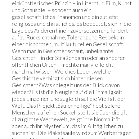
einkünstlerisches Prinzip – in Literatur, Film, Kunst
und Schauspiel – sondern auch ein
gesellschaftliches Phänomen und ein zutiefst
religiöses und christliches. Es bedeutet, sich in die
Lage des Anderen hineinzuversetzen und fordert
auf zu Rücksichtnahme, Toleranz und Respekt in
einer disparaten, multikulturellen Gesellschaft.
Wenn man in Gesichter schaut, unbekannte
Gesichter – in der Straßenbahn oder an anderen
öffentlichen Orten – möchte man vielleicht
manchmal wissen: Welches Leben, welche
Geschichte verbirgt sich hinter diesen
Gesichtern? Was spiegelt uns der Blick davon
wieder? Es ist die Neugier auf die Einmaligkeit
jedes Einzelnen und zugleich auf die Vielfalt der
Welt. Das Projekt „Säulenheilige“ hebt solche
Menschen auf einen Sockel, stellt sie über die oft
allzu glatte Werbewelt, zeigt ihre Normalität
aber auch ihr Mysterium, das im Alltäglichen zu
suchen ist. Die Plakatsäule wird zum Werbeträger