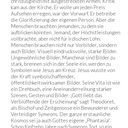
christusgleich mit ausgestreckten Armen. Kritik
kam aus der Kirche. Er wolle um jeden Preis
Aufsehen erregen, war der Vorwurf. Er betreibe
die Glorifizierung der eigenen Person. Aber die
Menschen brauchten jemanden, zu dem sie
aufblicken konnten. Jemand, der Höchstleistungen
vollbrachte, aber nicht für irdischen Lohn.
Menschen brauchen nicht nur Vorbilder, sondern
auch Bilder. Visuell eindrucksvolle, starke Bilder.
Ungewöhnliche Bilder. Manchmal sind Bilder zu
stark, brennen sich in der Seele ein, werden zu
Symbolen wie Jesus am Kreuz. Jesus wusste von
der Kraft symbolschaffender,
öffentlichkeitswirksamer Bilder. Seine Vita ist wie
ein Drehbuch, eine Aneinanderreihung starker
Szenen, Gesten und Bilder. „Gott liebt das
Verblüffende der Erscheinung“ sagt Theodoret,
als Bischof und Zeitgenosse ein Bewunderer und
Verteidiger Symeons. Der ganze erstaunliche
Kosmos sei ja auch Gottes eigene „Phantasia“.
Schon fünfzehn Jahre nach Symeons Tod, so ein