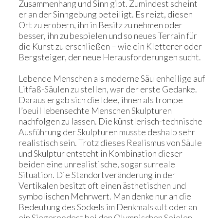
Zusammenhang und Sinn gibt. Zumindest scheint
er an der Sinngebung beteiligt. Es reizt, diesen
Ort zu erobern, ihn in Besitz zu nehmen oder
besser, ihn zu bespielen und so neues Terrain für
die Kunst zu erschließen – wie ein Kletterer oder
Bergsteiger, der neue Herausforderungen sucht.
Lebende Menschen als moderne Säulenheilige auf
Litfaß-Säulen zu stellen, war der erste Gedanke.
Daraus ergab sich die Idee, ihnen als trompe
l’oeuil lebensechte Menschen Skulpturen
nachfolgen zu lassen. Die künstlerisch-technische
Ausführung der Skulpturen musste deshalb sehr
realistisch sein. Trotz dieses Realismus von Säule
und Skulptur entsteht in Kombination dieser
beiden eine unrealistische, sogar surreale
Situation. Die Standortveränderung in der
Vertikalen besitzt oft einen ästhetischen und
symbolischen Mehrwert. Man denke nur an die
Bedeutung des Sockels im Denkmalskult oder an
ein Siegerpodest bei den Olympischen Spielen.