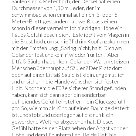
Säulen sind 4 Meter hoch, der Deckel hat einen
Durchmesser von 1,30 m. Jeder, der im
Schwimmbad schon einmal auf einem 3- oder 5-
Meter-Brett gestanden hat, weiß, dass einen
schon in dieser vermeintlich niedrigen Höhe ein
flaues Gefühl beschleicht. Es kriecht vom Magen in
die Brust hoch, um schließlich im Kopf anzukommen
mit der Empfehlung: „Spring’ nicht, halt’ Dich am
Geländer fest und komm’ wieder ’runter!“ Aber
Litfaß-Säulen haben kein Geländer. Warum steigen
Menschen überhaupt auf Säulen? Der Platz dort
oben auf einer Litfaß-Säule ist klein, ungemütlich
und unsicher – die Hände wünschen sich festen
Halt. Nachdem die Füße sicheren Stand gefunden
haben, kann sich dann aber ein sonderbar
befreiendes Gefühl einstellen – ein Glücksgefühl
gar. So, wie man als Kind auf einen Baum geklettert
ist, und stolz und überlegen auf die nun klein
gewordene Welt herabgesehen hat. Dieses
Gefühl hatte seinen Platz neben der Angst vor der
Höhe und dem Hinunterfallen. Beide Gefühle