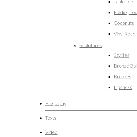
Table Tops
Folding Lo
Coconuts
Vinyl Reco
Sculptures
Stylites
Bronze Ba
Bronzes
Lipsticks
Biography
Texts
Video