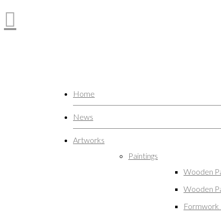
Home
News
Artworks
Paintings
Wooden Pa
Wooden Pa
Formwork 